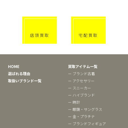
click!
click!
店頭買取
宅配買取
HOME
買取アイテム一覧
選ばれる理由
ー ブランド古着
取扱いブランド一覧
ー アクセサリー
ー スニーカー
ー ハイブランド
ー 時計
ー 眼鏡・サングラス
ー 金・プラチナ
ー ブランドフィギュア