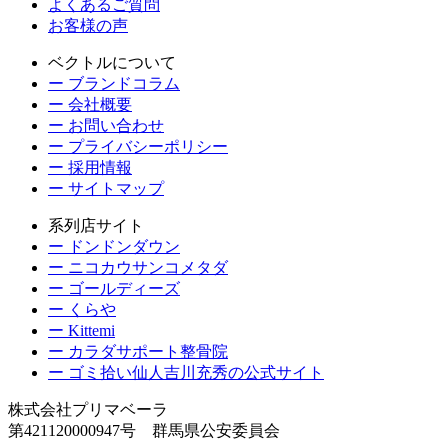
よくあるご質問
お客様の声
ベクトルについて
ー ブランドコラム
ー 会社概要
ー お問い合わせ
ー プライバシーポリシー
ー 採用情報
ー サイトマップ
系列店サイト
ー ドンドンダウン
ー ニコカウサンコメタダ
ー ゴールディーズ
ー くらや
ー Kittemi
ー カラダサポート整骨院
ー ゴミ拾い仙人吉川充秀の公式サイト
株式会社プリマベーラ
第421120000947号 群馬県公安委員会