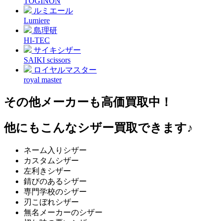
TOGINON
ルミエール
Lumiere
島理研
HI-TEC
サイキシザー
SAIKI scissors
ロイヤルマスター
royal master
その他メーカーも高価買取中！
他にもこんなシザー買取できます♪
ネーム入りシザー
カスタムシザー
左利きシザー
錆びのあるシザー
専門学校のシザー
刃こぼれシザー
無名メーカーのシザー