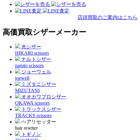
店頭買取のご案内はこちら
高価買取シザーメーカー
光シザー
HIKARI scissors
ナルトシザー
naruto scissors
ジョーウェル
joewell
ミズタニシザー
MIZUTANI
オオカワプロシザー
OKAWA scissors
トラックスシザー
TRACKS scissors
ヘアリセッター
hair resetter
トギノン