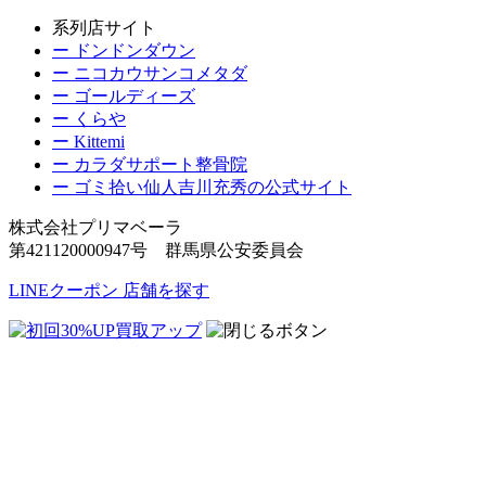
系列店サイト
ー ドンドンダウン
ー ニコカウサンコメタダ
ー ゴールディーズ
ー くらや
ー Kittemi
ー カラダサポート整骨院
ー ゴミ拾い仙人吉川充秀の公式サイト
株式会社プリマベーラ
第421120000947号 群馬県公安委員会
LINEクーポン
店舗を探す