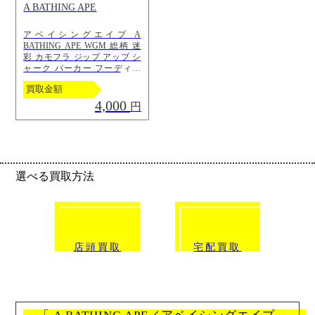
A BATHING APE
アベイシングエイプ A
BATHING APE WGM 総柄 迷
彩 カモフラ ジップ アップ シ
ャーク パーカー フーディー
XXL グレー
買取金額
4,000
円
選べる買取方法
click!
click!
店頭買取
宅配買取