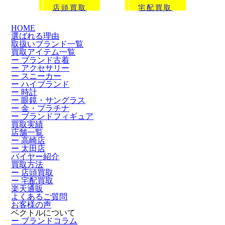
店頭買取
宅配買取
HOME
選ばれる理由
取扱いブランド一覧
買取アイテム一覧
ー ブランド古着
ー アクセサリー
ー スニーカー
ー ハイブランド
ー 時計
ー 眼鏡・サングラス
ー 金・プラチナ
ー ブランドフィギュア
買取実績
店舗一覧
ー 高崎店
ー 太田店
バイヤー紹介
買取方法
ー 店頭買取
ー 宅配買取
楽天通販
よくあるご質問
お客様の声
ベクトルについて
ー ブランドコラム