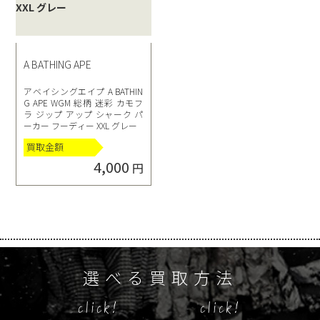
A BATHING APE
アベイシングエイプ A BATHIN
G APE WGM 総柄 迷彩 カモフ
ラ ジップ アップ シャーク パ
ーカー フーディー XXL グレー
買取金額
4,000
円
選べる買取方法
click!
click!