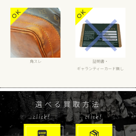
角スレ
証明書・
ギャランティーカード無し
選べる買取方法
click!
click!