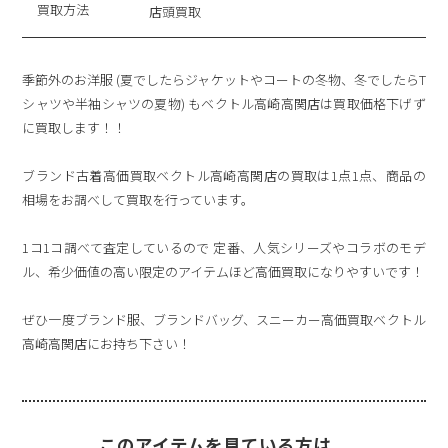
買取方法
店頭買取
季節外のお洋服 (夏でしたらジャケットやコートの冬物、冬でしたらT
シャツや半袖シャツの夏物) もベクトル高崎高関店は買取価格下げず
に買取します！！
ブランド古着高価買取ベクトル高崎高関店の買取は1点1点、商品の
相場をお調べして買取を行っています。
1コ1コ調べて査定しているので 定番、人気シリーズやコラボのモデ
ル、希少価値の高い限定のアイテムほど高価買取になりやすいです！
ぜひ一度ブランド服、ブランドバッグ、スニーカー高価買取ベクトル
高崎高関店にお持ち下さい！
このアイテムを見ている方は