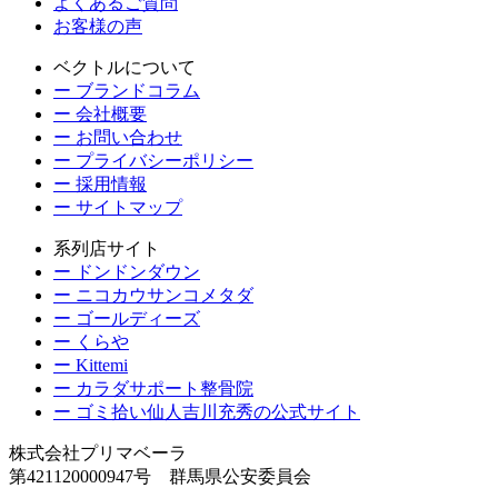
よくあるご質問
お客様の声
ベクトルについて
ー ブランドコラム
ー 会社概要
ー お問い合わせ
ー プライバシーポリシー
ー 採用情報
ー サイトマップ
系列店サイト
ー ドンドンダウン
ー ニコカウサンコメタダ
ー ゴールディーズ
ー くらや
ー Kittemi
ー カラダサポート整骨院
ー ゴミ拾い仙人吉川充秀の公式サイト
株式会社プリマベーラ
第421120000947号 群馬県公安委員会