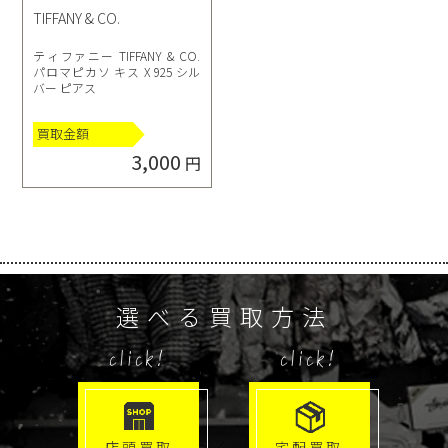
TIFFANY & CO.
ティファニー TIFFANY & CO.
パロマピカソ キス X 925 シル
バー ピアス
買取金額
3,000
円
選べる買取方法
click!
click!
店頭買取
宅配買取