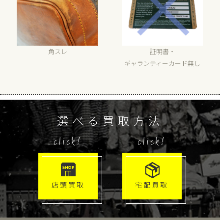
角スレ
証明書・
ギャランティーカード無し
選べる買取方法
click!
click!
店頭買取
宅配買取