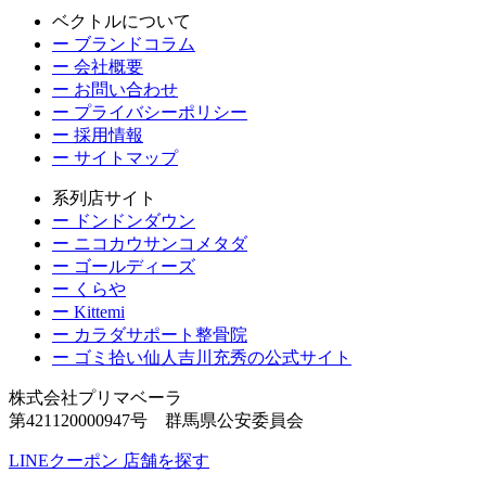
ベクトルについて
ー ブランドコラム
ー 会社概要
ー お問い合わせ
ー プライバシーポリシー
ー 採用情報
ー サイトマップ
系列店サイト
ー ドンドンダウン
ー ニコカウサンコメタダ
ー ゴールディーズ
ー くらや
ー Kittemi
ー カラダサポート整骨院
ー ゴミ拾い仙人吉川充秀の公式サイト
株式会社プリマベーラ
第421120000947号 群馬県公安委員会
LINEクーポン
店舗を探す