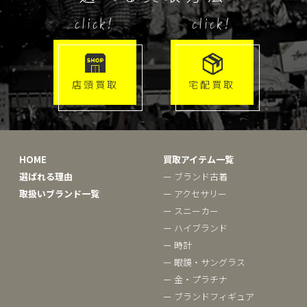
click!
click!
店頭買取
宅配買取
HOME
買取アイテム一覧
選ばれる理由
ー ブランド古着
取扱いブランド一覧
ー アクセサリー
ー スニーカー
ー ハイブランド
ー 時計
ー 眼鏡・サングラス
ー 金・プラチナ
ー ブランドフィギュア