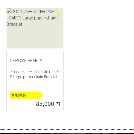
CHROME HEARTS
クロムハーツ CHROME HEART
S Large paper chain Bracelet
買取金額
85,000
円