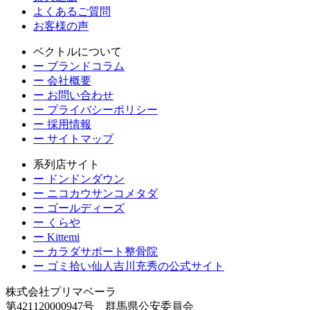
よくあるご質問
お客様の声
ベクトルについて
ー ブランドコラム
ー 会社概要
ー お問い合わせ
ー プライバシーポリシー
ー 採用情報
ー サイトマップ
系列店サイト
ー ドンドンダウン
ー ニコカウサンコメタダ
ー ゴールディーズ
ー くらや
ー Kittemi
ー カラダサポート整骨院
ー ゴミ拾い仙人吉川充秀の公式サイト
株式会社プリマベーラ
第421120000947号 群馬県公安委員会