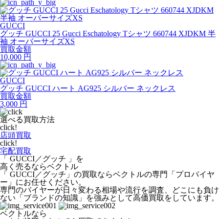
GUCCI
グッチ GUCCI 25 Gucci Eschatology Tシャツ 660744 XJDKM 半
袖 オーバーサイズXS
買取金額
10,000
円
GUCCI
グッチ GUCCI ハート AG925 シルバー ネックレス
買取金額
3,000
円
選べる買取方法
click!
店頭買取
click!
宅配買取
「 GUCCI／グッチ 」を
高く売るならベクトル
「 GUCCI／グッチ」の買取ならベクトルの専門「プロバイヤ
ー」にお任せください。
専門のバイヤーが日々変わる相場や流行を調査、どこにも負け
ない「ブランドの知識」を強みとして高価買取をしています。
ベクトルなら