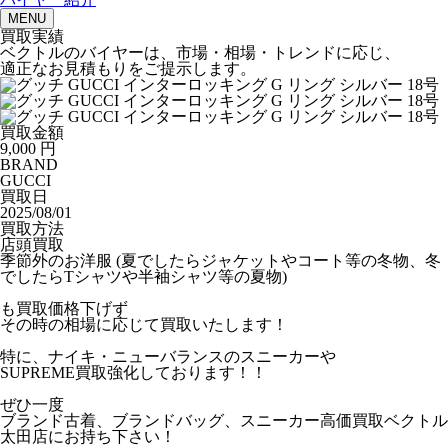
MENU
買取実績
ベクトルのバイヤーは、市場・相場・トレンドに応じ、
適正なお見積もりをご提示します。
買取金額
9,000
円
BRAND
GUCCI
買取日
2025/08/01
買取方法
店頭買取
季節外のお洋服 (夏でしたらジャケットやコート等の冬物、冬
でしたらTシャツや半袖シャツ等の夏物)
も買取価格下げず
その時の相場に応じて買取いたします！
特に、ナイキ・ニューバランスのスニーカーや
SUPREME買取強化しております！！
ぜひ一度
ブランド古着、ブランドバッグ、スニーカー高価買取ベクトル
太田店にお持ち下さい！