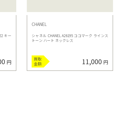
CHANEL
22 キー
シャネル CHANEL A26195 ココマーク ラインス
トーン ハート ネックレス
買取
00
11,000
円
円
金額