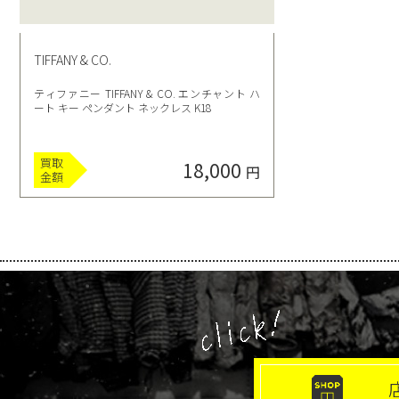
TIFFANY & CO.
ティファニー TIFFANY & CO. エンチャント ハ
ート キー ペンダント ネックレス K18
買取
18,000
円
金額