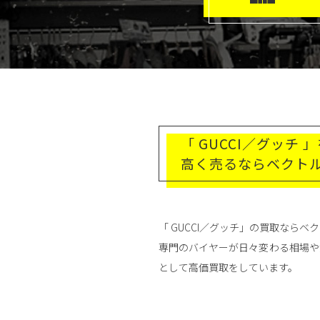
「 GUCCI／グッチ 
高く売るならベクト
「 GUCCI／グッチ」の買取なら
専門のバイヤーが日々変わる相場や
として高価買取をしています。