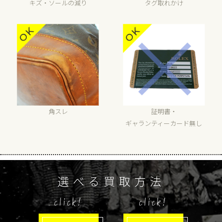
キズ・ソールの減り
タグ取れかけ
角スレ
証明書・
ギャランティーカード無し
選べる買取方法
click!
click!