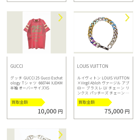
GUCCI
LOUIS VUITTON
グッチ GUCCI 25 Gucci Eschat
ルイヴィトン LOUIS VUITTON
ology Tシャツ 660744 XJDKM
×Virgil Abloh ヴァージル アブ
半袖 オーバーサイズXS
ロー ブラスレ LV チェーン リ
ンクス パッチーズ チェーン ブ
レスレット MP2683 シルバー
買取金額
買取金額
ゴールド
10,000
75,000
円
円