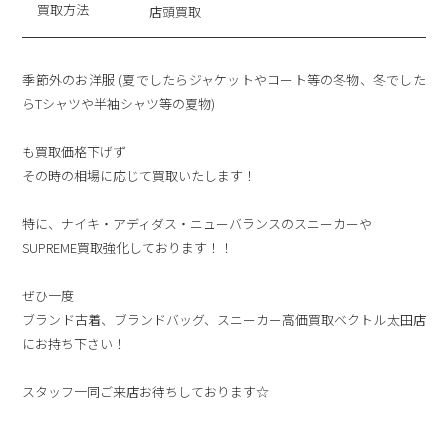
買取方法
店頭買取
季節外のお洋服 (夏でしたらジャケットやコート等の冬物、冬でした
らTシャツや半袖シャツ等の夏物)
も買取価格下げず
その時の相場に応じて買取いたします！
特に、ナイキ・アディダス・ニューバランスのスニーカーや
SUPREME買取強化しております！！
ぜひ一度
ブランド古着、ブランドバッグ、スニーカー高価買取ベクトル太田店
にお持ち下さい！
スタッフ一同ご来店お待ちしております☆