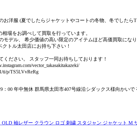
お洋服 (夏でしたらジャケットやコートの冬物、冬でしたらT
の相場をお調べして買取を行っています。
ボのモデル、 希少価値の高い限定のアイテムほど高価買取にな
ベクトル太田店にお持ち下さい！
てください。 スタッフ一同お待ちしております！
com/vector_takasakitakazeki/
/p/TS5LVvReRg
0～19：00 年中無休 群馬県太田市407号線沿シダックス様向か