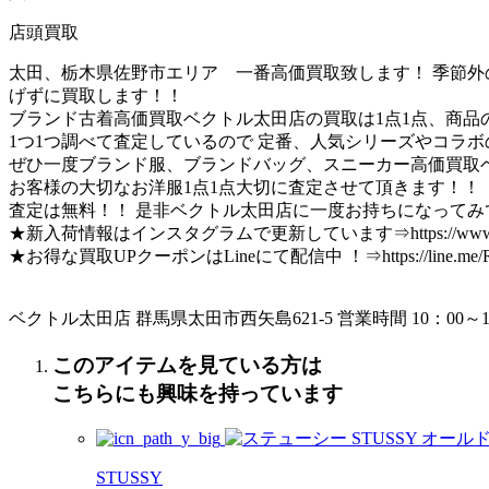
店頭買取
太田、栃木県佐野市エリア 一番高価買取致します！ 季節外の
げずに買取します！！
ブランド古着高価買取ベクトル太田店の買取は1点1点、商品
1つ1つ調べて査定しているので 定番、人気シリーズやコラ
ぜひ一度ブランド服、ブランドバッグ、スニーカー高価買取
お客様の大切なお洋服1点1点大切に査定させて頂きます！！
査定は無料！！ 是非ベクトル太田店に一度お持ちになってみ
★新入荷情報はインスタグラムで更新しています⇒https://www.instagram.
★お得な買取UPクーポンはLineにて配信中 ！⇒https://line.me/R/ti
ベクトル太田店 群馬県太田市西矢島621-5 営業時間 10：0
このアイテムを見ている方は
こちらにも興味を持っています
STUSSY