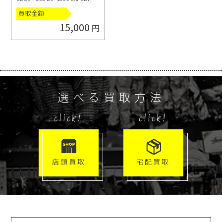
N トランス アンタークティカ
買取金額
フリース ジャケット エクスペ
ディション
15,000
円
選べる買取方法
click!
click!
店頭買取
宅配買取