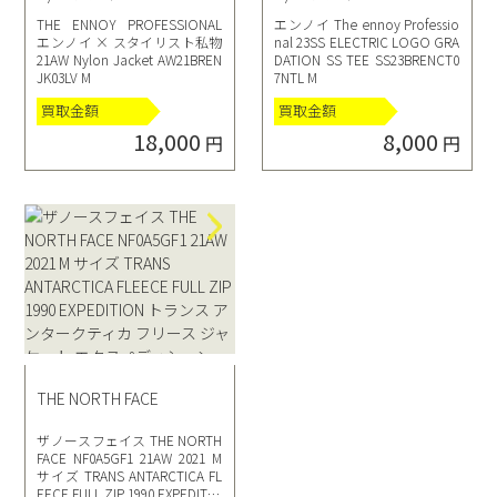
THE ENNOY PROFESSIONAL
エンノイ The ennoy Professio
エンノイ × スタイリスト私物
nal 23SS ELECTRIC LOGO GRA
21AW Nylon Jacket AW21BREN
DATION SS TEE SS23BRENCT0
JK03LV M
7NTL M
買取金額
買取金額
18,000
8,000
円
円
THE NORTH FACE
ザノースフェイス THE NORTH
FACE NF0A5GF1 21AW 2021 M
サイズ TRANS ANTARCTICA FL
EECE FULL ZIP 1990 EXPEDITIO