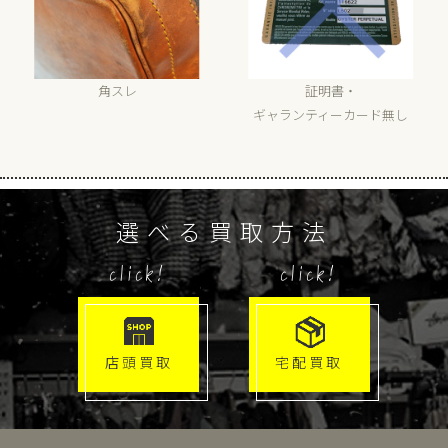
角スレ
証明書・
ギャランティーカード無し
選べる買取方法
click!
click!
店頭買取
宅配買取