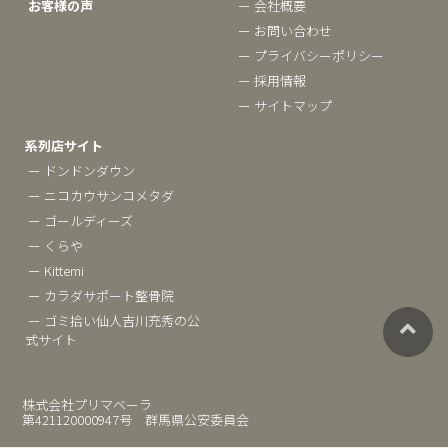
お客様の声
ー 会社概要
ー お問い合わせ
ー プライバシーポリシー
ー 採用情報
ー サイトマップ
系列店サイト
ー ドンドンダウン
ー ニコカウサンコメタダ
ー ゴールディーズ
ー くらや
ー Kittemi
ー カラダサポート整骨院
ー ゴミ拾い仙人吉川充秀の公
式サイト
株式会社プリマベーラ
第421120000947号 群馬県公安委員会