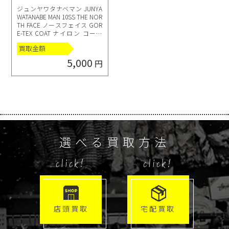
ジュンヤワタナベマン JUNYA
WATANABE MAN 10SS THE NOR
TH FACE ノースフェイス GOR
E-TEX COAT ナイロン コート
ベージュ XS WE-C101
買取金額
5,000
円
選べる買取方法
click!
click!
店頭買取
宅配買取