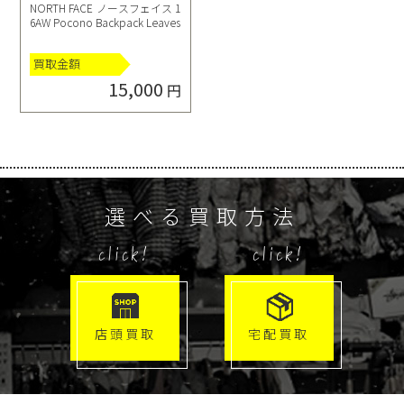
NORTH FACE ノースフェイス 1
6AW Pocono Backpack Leaves
買取金額
15,000
円
選べる買取方法
click!
click!
店頭買取
宅配買取