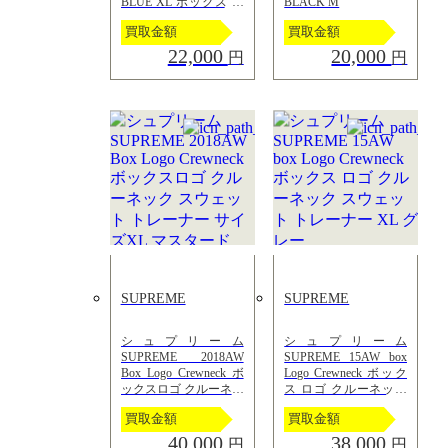
BLUE XL ボックス ロ
BLACK M
ゴ クルーネック スウ
買取金額
買取金額
ェット シャツ ブルー
トレーナー
22,000
20,000
円
円
SUPREME
SUPREME
シュプリーム
シュプリーム
SUPREME 2018AW
SUPREME 15AW box
Box Logo Crewneck ボ
Logo Crewneck ボック
ックスロゴ クルーネッ
ス ロゴ クルーネック
ク スウェット トレー
スウェット トレーナー
買取金額
買取金額
ナー サイズXL マスタ
XL グレー
ード
40,000
38,000
円
円