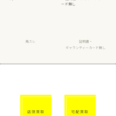
角スレ
証明書・
ギャランティーカード無し
選べる買取方法
click!
click!
店頭買取
宅配買取