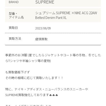
SUPREME
BRAND
シュプリーム SUPREME ×NIKE ACG 22AW
型番・
アイテム名
Belted Denim Pant XL
買取日
2023/06/09
買取方法
店頭買取
季節外のお洋服 (夏でしたらジャケットやコート等の冬物、冬でした
らTシャツや半袖シャツ等の夏物)
も買取価格下げず
その時の相場に応じて買取いたします！！
特に、ナイキ・アディダス・ニューバランスのスニーカーや
SUPREME買取強化しております🔥🔥🔥