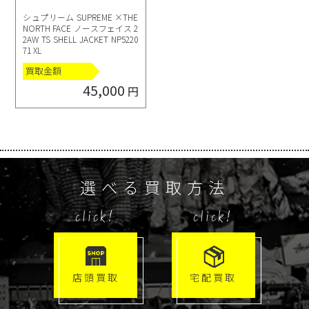
シュプリーム SUPREME ×THE
NORTH FACE ノースフェイス 2
2AW TS SHELL JACKET NP5220
71 XL
買取金額
45,000
円
選べる買取方法
click!
click!
店頭買取
宅配買取