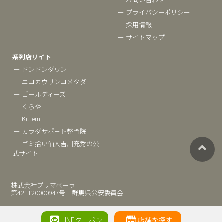
ー プライバシーポリシー
ー 採用情報
ー サイトマップ
系列店サイト
ー ドンドンダウン
ー ニコカウサンコメタダ
ー ゴールディーズ
ー くらや
ー Kittemi
ー カラダサポート整骨院
ー ゴミ拾い仙人吉川充秀の公
式サイト
株式会社プリマベーラ
第421120000947号 群馬県公安委員会
LINEクーポン
店舗を探す