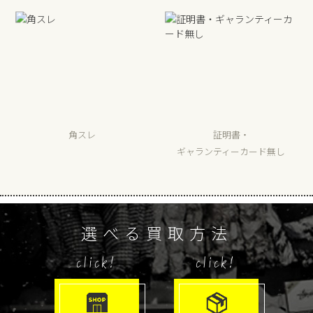
角スレ
証明書・
ギャランティーカード無し
選べる買取方法
click!
click!