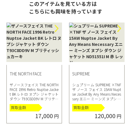
このアイテムを見ている方は
こちらにも興味を持っています
THE NORTH FACE
SUPREME
ザノースフェイス THE NORTH
シュプリーム SUPREME ×TNF
FACE 1996 Retro Nuptse Jacke
ザ ノース フェイス 15AW Nupt
t BK レトロ ヌプシ ジャケット
se Jacket By Any Means Neces
ダウン T93C8DD9V M ブリティ
sary エニー ミーンズ ヌプシ ダ
ッシュカーキ
ウン ジャケット ND51551I M 赤
買取金額
買取金額
レッド
17,000
120,000
円
円