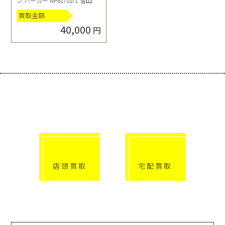
ン パーカー NP61701I L 雪山
買取金額
40,000
円
選べる買取方法
click!
click!
店頭買取
宅配買取