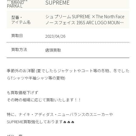
SUPREME
BRAND
シュプリーム SUPREME ×The North Face
型番・
アイテム名
ノースフェイス 19SS ARC LOGO MOUNTA
IN PARKA L
買取日
2023/04/26
買取方法
店頭買取
季節外のお洋服 (夏でしたらジャケットやコート等の冬物、冬でした
らTシャツや半袖シャツ等の夏物)
も買取価格下げず
その時の相場に応じて買取いたします！！
特に、ナイキ・アディダス・ニューバランスのスニーカーや
SUPREME買取強化しております🔥🔥🔥