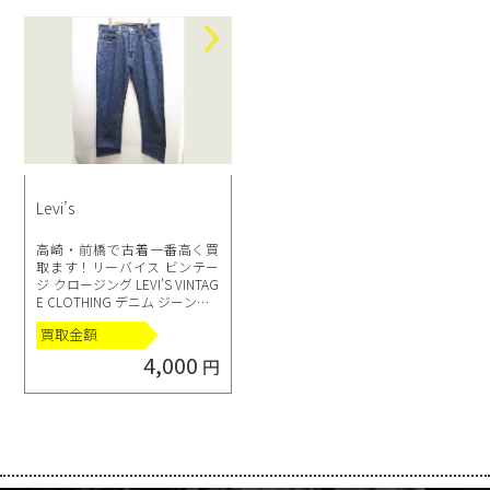
Levi’s
高崎・前橋で古着一番高く買
取ます！リーバイス ビンテー
ジ クロージング LEVI’S VINTAG
E CLOTHING デニム ジーンズ L
VC 復刻 1966’s 501 34 メンズ高
買取金額
崎駅前店
4,000
円