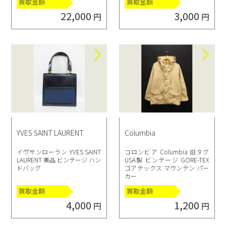
買取金額
買取金額
ッシュブルー
31
22,000
3,000
円
円
YVES SAINT LAURENT
Columbia
イヴサンローラン YVES SAINT
コロンビア Columbia 旧タグ
LAURENT 美品 ビンテージ ハン
USA製 ビンテージ GORE-TEX
ドバッグ
ゴアテックス マウンテン パー
カー
買取金額
買取金額
4,000
1,200
円
円