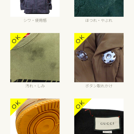
シワ・使用感
ほつれ・やぶれ
汚れ・しみ
ボタン取れかけ