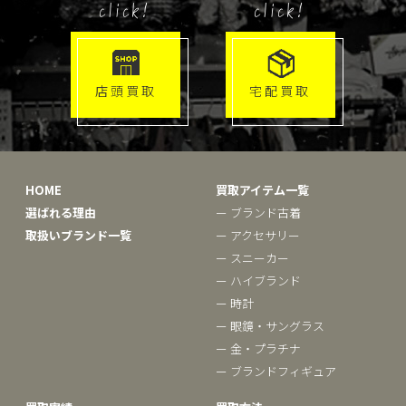
click!
click!
店頭買取
宅配買取
HOME
買取アイテム一覧
選ばれる理由
ー ブランド古着
取扱いブランド一覧
ー アクセサリー
ー スニーカー
ー ハイブランド
ー 時計
ー 眼鏡・サングラス
ー 金・プラチナ
ー ブランドフィギュア