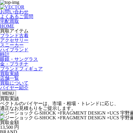
お問い合わせ
よくあるご質問
宅配買取
HOME
買取アイテム
ブランド古着
アクセサリー
スニーカー
ハイブランド
時計
眼鏡・サングラス
金・プラチナ
ブランドフィギュア
買取実績
店舗一覧
買取について
バイヤー紹介
MENU
買取実績
ベクトルのバイヤーは、市場・相場・トレンドに応じ、
適正なお見積もりをご提示します。
買取金額
13,500
円
BRAND