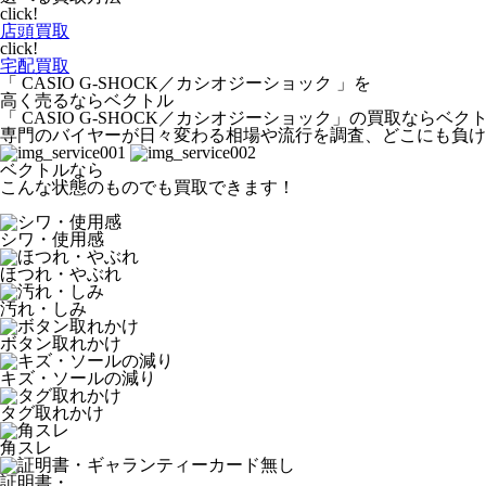
click!
店頭買取
click!
宅配買取
「 CASIO G-SHOCK／カシオジーショック 」を
高く売るならベクトル
「 CASIO G-SHOCK／カシオジーショック」の買取なら
専門のバイヤーが日々変わる相場や流行を調査、どこにも負け
ベクトルなら
こんな状態のものでも買取できます！
シワ・使用感
ほつれ・やぶれ
汚れ・しみ
ボタン取れかけ
キズ・ソールの減り
タグ取れかけ
角スレ
証明書・