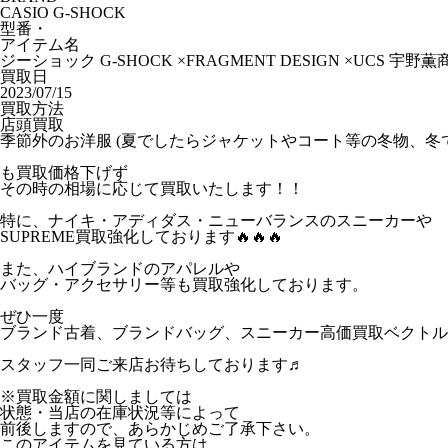
CASIO G-SHOCK
型番・
アイテム名
ジーショック G-SHOCK ×FRAGMENT DESIGN ×UCS 宇野薫商
買取日
2023/07/15
買取方法
店頭買取
季節外のお洋服 (夏でしたらジャケットやコート等の冬物、冬
も買取価格下げず
その時の相場に応じて買取いたします！！
特に、ナイキ・アディダス・ニューバランスのスニーカーや
SUPREME買取強化しております🔥🔥🔥
また、ハイブランドのアパレルや
バッグ・アクセサリー等も買取強化しております。
ぜひ一度
ブランド古着、ブランドバッグ、スニーカー高価買取ベクトル
スタッフ一同ご来店お待ちしております♬
※買取金額に関しましては
状態・当店の在庫状況等によって
前後しますので、あらかじめご了承下さい。
このアイテムを見ている方は