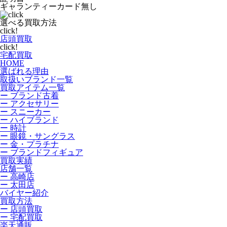
ギャランティーカード無し
選べる買取方法
click!
店頭買取
click!
宅配買取
HOME
選ばれる理由
取扱いブランド一覧
買取アイテム一覧
ー ブランド古着
ー アクセサリー
ー スニーカー
ー ハイブランド
ー 時計
ー 眼鏡・サングラス
ー 金・プラチナ
ー ブランドフィギュア
買取実績
店舗一覧
ー 高崎店
ー 太田店
バイヤー紹介
買取方法
ー 店頭買取
ー 宅配買取
楽天通販