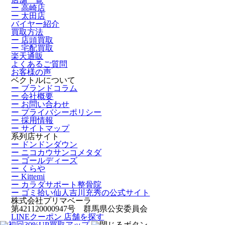
ー 高崎店
ー 太田店
バイヤー紹介
買取方法
ー 店頭買取
ー 宅配買取
楽天通販
よくあるご質問
お客様の声
ベクトルについて
ー ブランドコラム
ー 会社概要
ー お問い合わせ
ー プライバシーポリシー
ー 採用情報
ー サイトマップ
系列店サイト
ー ドンドンダウン
ー ニコカウサンコメタダ
ー ゴールディーズ
ー くらや
ー Kittemi
ー カラダサポート整骨院
ー ゴミ拾い仙人吉川充秀の公式サイト
株式会社プリマベーラ
第421120000947号 群馬県公安委員会
LINEクーポン
店舗を探す