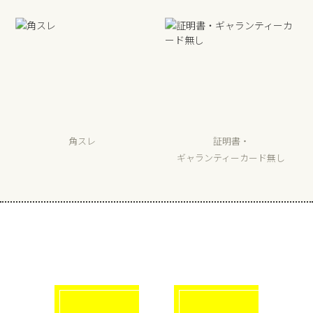
角スレ
証明書・
ギャランティーカード無し
選べる買取方法
click!
click!