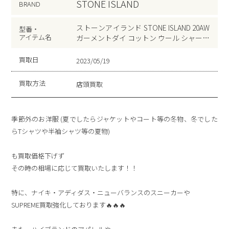
STONE ISLAND
BRAND
ストーンアイランド STONE ISLAND 20AW
型番・
アイテム名
ガーメントダイ コットン ウール シャーリ
ング テーパード パンツ 731531414 30
買取日
2023/05/19
買取方法
店頭買取
季節外のお洋服 (夏でしたらジャケットやコート等の冬物、冬でした
らTシャツや半袖シャツ等の夏物)
も買取価格下げず
その時の相場に応じて買取いたします！！
特に、ナイキ・アディダス・ニューバランスのスニーカーや
SUPREME買取強化しております🔥🔥🔥