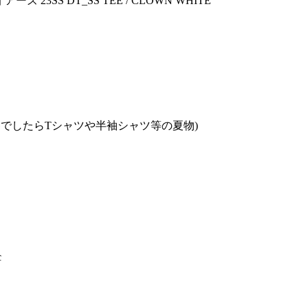
ズ 23SS DT_SS TEE / CLOWN WHITE
でしたらTシャツや半袖シャツ等の夏物)
c