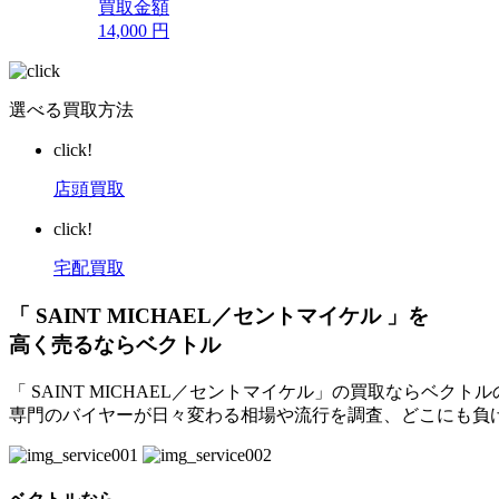
買取金額
14,000
円
選べる買取方法
click!
店頭買取
click!
宅配買取
「 SAINT MICHAEL／セントマイケル 」を
高く売るならベクトル
「 SAINT MICHAEL／セントマイケル」の買取ならベ
専門のバイヤーが日々変わる相場や流行を調査、どこにも負