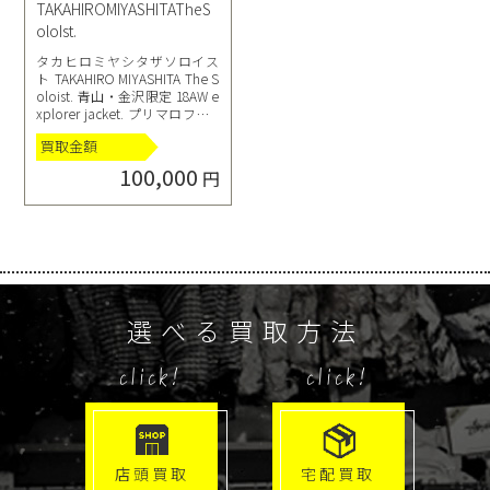
TAKAHIROMIYASHITATheS
oloIst.
タカヒロミヤシタザソロイス
ト TAKAHIRO MIYASHITA The S
oloist. 青山・金沢限定 18AW e
xplorer jacket. プリマロフト s
w.0172 中綿ジャケット ブルー
買取金額
ブラック
100,000
円
選べる買取方法
click!
click!
店頭買取
宅配買取