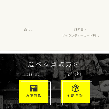
角スレ
証明書・
ギャランティーカード無し
選べる買取方法
click!
click!
店頭買取
宅配買取