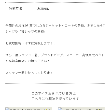
買取方法
店頭買取
季節外のお洋服 (夏でしたらジャケットやコートの冬物、冬でしたらT
シャツや半袖シャツの夏物)
も買取価格下げずに買取します！！
ぜひ一度ブランド古着、ブランドバッグ、スニーカー高価買取ベクト
ル高崎高関店にお持ち下さい！
スタッフ一同お待ちしております！
このアイテムを見ている方は
こちらにも興味を持っています