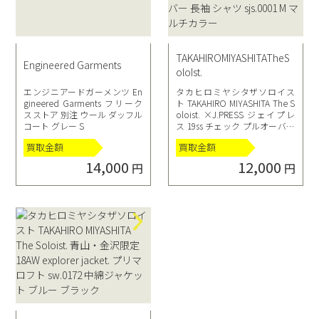
TAKAHIROMIYASHITATheS
Engineered Garments
oloIst.
エンジニアードガーメンツ En
タカヒロミヤシタザソロイス
gineered Garments フリーク
ト TAKAHIRO MIYASHITA The S
スストア 別注 ウール ダッフル
oloist. ×J.PRESS ジェイプレ
コート グレー S
ス 19ss チェック プルオーバー
長袖 シャツ sjs.0001 M マルチ
買取金額
買取金額
カラー
14,000
12,000
円
円