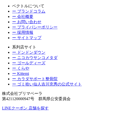
ベクトルについて
ー ブランドコラム
ー 会社概要
ー お問い合わせ
ー プライバシーポリシー
ー 採用情報
ー サイトマップ
系列店サイト
ー ドンドンダウン
ー ニコカウサンコメタダ
ー ゴールディーズ
ー くらや
ー Kittemi
ー カラダサポート整骨院
ー ゴミ拾い仙人吉川充秀の公式サイト
株式会社プリマベーラ
第421120000947号 群馬県公安委員会
LINEクーポン
店舗を探す