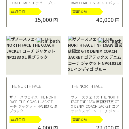
COACH JACKET ラバー プリン
8AW COACHES JACKET バック
ト コーチ ジャケット AD2019 P
スカル プリント コーチ ジャケ
買取金額
買取金額
E-J079 L マルチカラー
ット NF0A3V8G M 黒 ブラック
15,000
40,000
円
円
THE NORTH FACE
THE NORTH FACE
ザノースフェイス THE NORTH
ザノースフェイス THE NORTH
FACE THE COACH JACKET コ
FACE TNF 19AW 直営店限定 GT
ーチ ジャケット NP2183 XL 黒
X DENIM COACH JACKET ゴア
ブラック
テックス デニム コーチ ジャケ
ット NP61932R XL インディゴ
買取金額
買取金額
ブルー
4,000
22,000
円
円