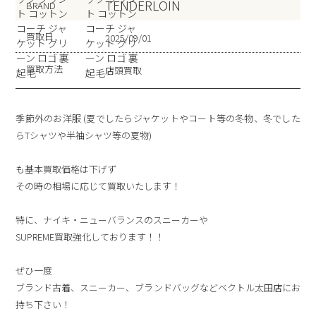
TENDERLOIN
BRAND
買取日
2025/09/01
買取方法
店頭買取
季節外のお洋服 (夏でしたらジャケットやコート等の冬物、冬でした
らTシャツや半袖シャツ等の夏物)
も基本買取価格は下げず
その時の相場に応じて買取いたします！
特に、ナイキ・ニューバランスのスニーカーや
SUPREME買取強化しております！！
ぜひ一度
ブランド古着、スニーカー、ブランドバッグなどベクトル太田店にお
持ち下さい！