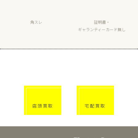
角スレ
証明書・
ギャランティーカード無し
選べる買取方法
click!
click!
店頭買取
宅配買取