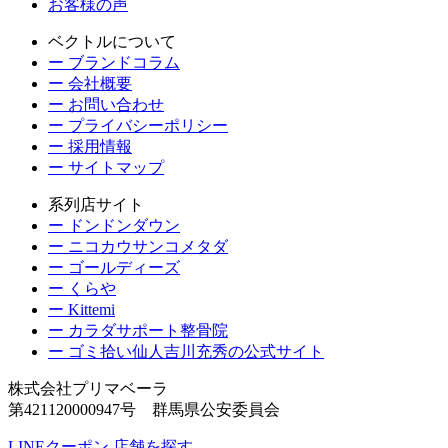
お客様の声
ベクトルについて
ー ブランドコラム
ー 会社概要
ー お問い合わせ
ー プライバシーポリシー
ー 採用情報
ー サイトマップ
系列店サイト
ー ドンドンダウン
ー ニコカウサンコメタダ
ー ゴールディーズ
ー くらや
ー Kittemi
ー カラダサポート整骨院
ー ゴミ拾い仙人吉川充秀の公式サイト
株式会社プリマベーラ
第421120000947号 群馬県公安委員会
LINEクーポン
店舗を探す