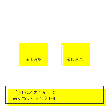
選べる買取方法
click!
click!
店頭買取
宅配買取
「 NIKE／ナイキ 」を
高く売るならベクトル