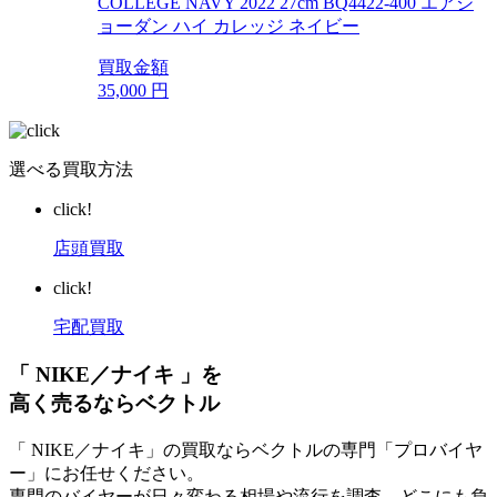
COLLEGE NAVY 2022 27cm BQ4422-400 エアジ
ョーダン ハイ カレッジ ネイビー
買取金額
35,000
円
選べる買取方法
click!
店頭買取
click!
宅配買取
「 NIKE／ナイキ 」を
高く売るならベクトル
「 NIKE／ナイキ」の買取ならベクトルの専門「プロバイヤ
ー」にお任せください。
専門のバイヤーが日々変わる相場や流行を調査、どこにも負