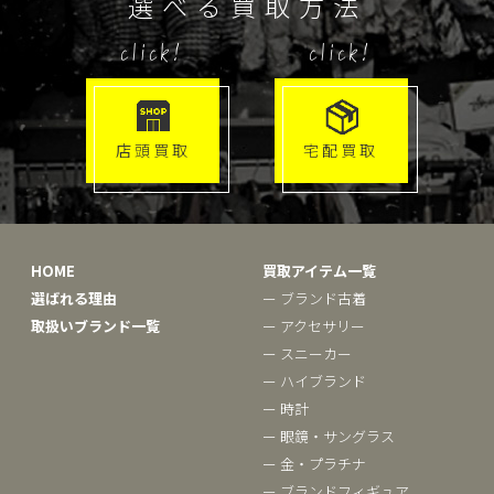
選べる買取方法
click!
click!
店頭買取
宅配買取
HOME
買取アイテム一覧
選ばれる理由
ー ブランド古着
取扱いブランド一覧
ー アクセサリー
ー スニーカー
ー ハイブランド
ー 時計
ー 眼鏡・サングラス
ー 金・プラチナ
ー ブランドフィギュア