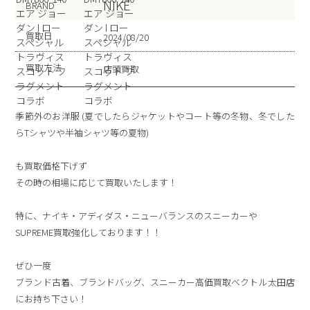
NIKE
BRAND
買取日
2024/08/20
買取方法
店頭買取
季節外のお洋服 (夏でしたらジャケットやコート等の冬物、冬でした
らTシャツや半袖シャツ等の夏物)
も買取価格下げず
その時の相場に応じて買取いたします！
特に、ナイキ・アディダス・ニューバランスのスニーカーや
SUPREME買取強化しております！！
ぜひ一度
ブランド古着、ブランドバッグ、スニーカー高価買取ベクトル太田店
にお持ち下さい！