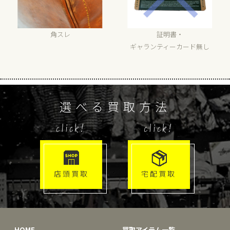
角スレ
証明書・
ギャランティーカード無し
選べる買取方法
click!
click!
店頭買取
宅配買取
HOME
買取アイテム一覧