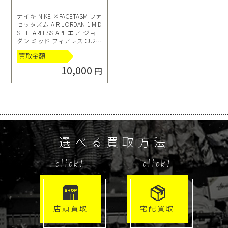
ナイキ NIKE ×FACETASM ファ
セッタズム AIR JORDAN 1 MID
SE FEARLESS APL エア ジョー
ダン ミッド フィアレス CU280
2-100 28 ホワイト ブルー
買取金額
10,000
円
選べる買取方法
click!
click!
店頭買取
宅配買取