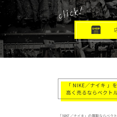
「 NIKE／ナイキ 」
高く売るならベクト
「 NIKE／ナイキ」の買取ならベ