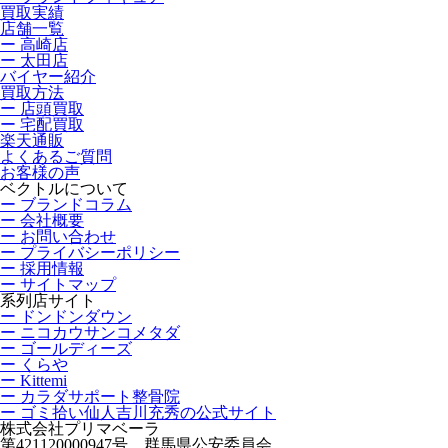
買取実績
店舗一覧
ー 高崎店
ー 太田店
バイヤー紹介
買取方法
ー 店頭買取
ー 宅配買取
楽天通販
よくあるご質問
お客様の声
ベクトルについて
ー ブランドコラム
ー 会社概要
ー お問い合わせ
ー プライバシーポリシー
ー 採用情報
ー サイトマップ
系列店サイト
ー ドンドンダウン
ー ニコカウサンコメタダ
ー ゴールディーズ
ー くらや
ー Kittemi
ー カラダサポート整骨院
ー ゴミ拾い仙人吉川充秀の公式サイト
株式会社プリマベーラ
第421120000947号 群馬県公安委員会