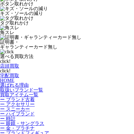
ボタン取れかけ
キズ・ソールの減り
タグ取れかけ
角スレ
証明書・
ギャランティーカード無し
選べる買取方法
click!
店頭買取
click!
宅配買取
HOME
選ばれる理由
取扱いブランド一覧
買取アイテム一覧
ー ブランド古着
ー アクセサリー
ー スニーカー
ー ハイブランド
ー 時計
ー 眼鏡・サングラス
ー 金・プラチナ
ー ブランドフィギュア