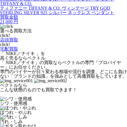
TIFFANY & CO.
ティファニー TIFFANY & CO. ヴィンテージ TRY GOD
STERLING SILVER 925 シルバー ネックレス ペンダント
買取金額
21,000
円
選べる買取方法
click!
店頭買取
click!
宅配買取
「 NIKE／ナイキ 」を
高く売るならベクトル
「 NIKE／ナイキ」の買取ならベクトルの専門「プロバイヤ
ー」にお任せください。
専門のバイヤーが日々変わる相場や流行を調査、どこにも負け
ない「ブランドの知識」を強みとして高価買取をしています。
ベクトルなら
こんな状態のものでも買取できます！
シワ・使用感
ほつれ・やぶれ
汚れ・しみ