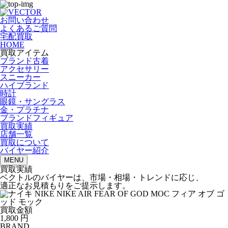
お問い合わせ
よくあるご質問
宅配買取
HOME
買取アイテム
ブランド古着
アクセサリー
スニーカー
ハイブランド
時計
眼鏡・サングラス
金・プラチナ
ブランドフィギュア
買取実績
店舗一覧
買取について
バイヤー紹介
MENU
買取実績
ベクトルのバイヤーは、市場・相場・トレンドに応じ、
適正なお見積もりをご提示します。
買取金額
1,800
円
BRAND