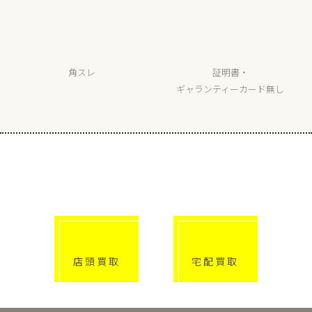
角スレ
証明書・
ギャランティーカード無し
選べる買取方法
click!
click!
店頭買取
宅配買取