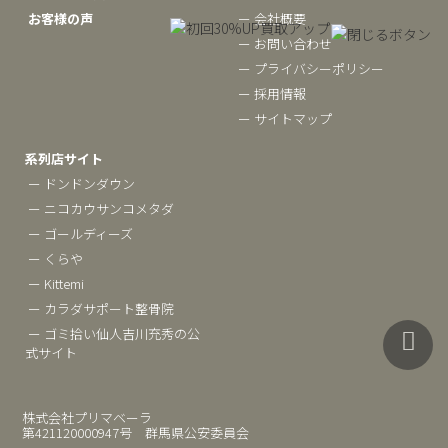
お客様の声
ー 会社概要
ー お問い合わせ
ー プライバシーポリシー
ー 採用情報
ー サイトマップ
系列店サイト
ー ドンドンダウン
ー ニコカウサンコメタダ
ー ゴールディーズ
ー くらや
ー Kittemi
ー カラダサポート整骨院
ー ゴミ拾い仙人吉川充秀の公
式サイト
株式会社プリマベーラ
第421120000947号 群馬県公安委員会