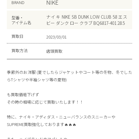
NIKE
BRAND
ナイキ NIKE SB DUNK LOW CLUB 58 エス
型番・
アイテム名
ビー ダンク ロー クラブ BQ6817-401 28.5
買取日
2023/03/01
買取方法
店頭買取
季節外のお洋服 (夏でしたらジャケットやコート等の冬物、冬でした
らTシャツや半袖シャツ等の夏物)
も買取価格下げず
その時の相場に応じて買取いたします！！
特に、ナイキ・アディダス・ニューバランスのスニーカーや
SUPREME買取強化しております🔥🔥🔥