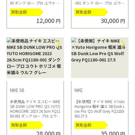
00 ダンク ロー プロ ユウト ホ
-001 ダンク ロー プロ ユウト
リゴメ 堀米雄斗 抹茶
ホリゴメ 堀米雄斗 ウルフ グレ
買取金額
買取金額
ー
12,000
30,000
円
円
NIKE SB
NIKE
未使用品 ナイキ エスビー NIKE
【未使用】ナイキ NIKE ×Yuto
SB DUNK LOW PRO QS YUTO
Horigome 堀米 雄斗 SB Dunk L
HORIGOME 2023 26.5cm FQ11
ow Pro QS Wolf Grey FQ1180-
80-001 ダンク ロー プロ ユウト
001 27.5
ホリゴメ 堀米雄斗 ウルフ グレ
買取金額
買取金額
ー
28,000
35,000
円
円