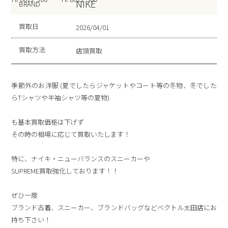
NIKE
BRAND
買取日
2026/04/01
買取方法
店頭買取
季節外のお洋服 (夏でしたらジャケットやコート等の冬物、冬でした
らTシャツや半袖シャツ等の夏物)
も基本買取価格は下げず
その時の相場に応じて買取いたします！
特に、ナイキ・ニューバランスのスニーカーや
SUPREME買取強化しております！！
ぜひ一度
ブランド古着、スニーカー、ブランドバッグなどベクトル太田店にお
持ち下さい！