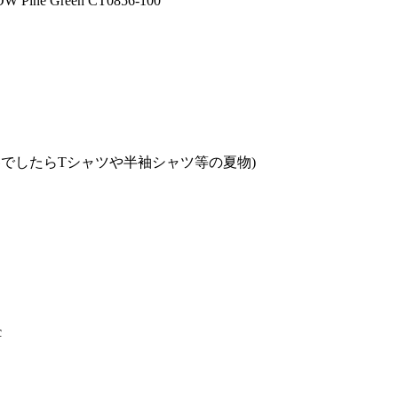
ne Green CT0856-100
でしたらTシャツや半袖シャツ等の夏物)
c