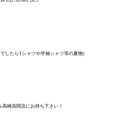
652792-001 28.5
でしたらTシャツや半袖シャツ等の夏物)
ル高崎高関店にお持ち下さい！