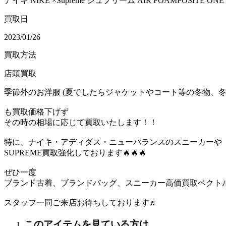
ナイキ NIKE ×Supreme シュプリーム AIR FOAMPOSITE ONE SP 
買取日
2023/01/26
買取方法
店頭買取
季節外のお洋服 (夏でしたらジャケットやコート等の冬物、冬
も買取価格下げず
その時の相場に応じて買取いたします！！
特に、ナイキ・アディダス・ニューバランスのスニーカーや
SUPREME買取強化しております🔥🔥🔥
ぜひ一度
ブランド古着、ブランドバッグ、スニーカー高価買取ベクト
スタッフ一同ご来店お待ちしております♬
このアイテムを見ている方は