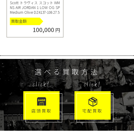
Scott トラヴィス スコット WM
NS AIR JORDAN 1 LOW OG SP
Medium Olive DZ4137-106 27.5
買取金額
100,000
円
選べる買取方法
click!
click!
店頭買取
宅配買取