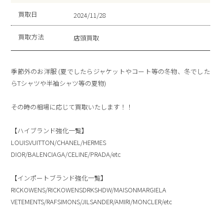
RSE OLIVE DM7866-200
買取日
2024/11/28
買取方法
店頭買取
季節外のお洋服 (夏でしたらジャケットやコート等の冬物、冬でした
らTシャツや半袖シャツ等の夏物)
その時の相場に応じて買取いたします！！
【ハイブランド強化一覧】
LOUISVUITTON/CHANEL/HERMES
DIOR/BALENCIAGA/CELINE/PRADA/etc
【インポートブランド強化一覧】
RICKOWENS/RICKOWENSDRKSHDW/MAISONMARGIELA
VETEMENTS/RAFSIMONS/JILSANDER/AMIRI/MONCLER/etc