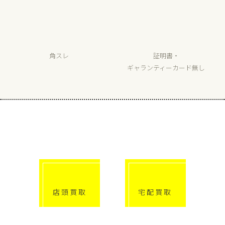
角スレ
証明書・
ギャランティーカード無し
選べる買取方法
click!
click!
店頭買取
宅配買取