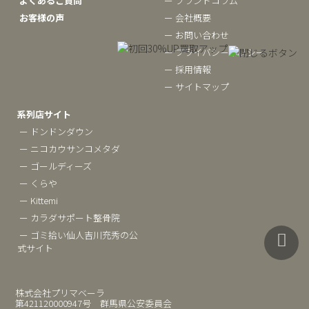
よくあるご質問
ー ブランドコラム
お客様の声
ー 会社概要
ー お問い合わせ
ー プライバシーポリシー
ー 採用情報
ー サイトマップ
系列店サイト
ー ドンドンダウン
ー ニコカウサンコメタダ
ー ゴールディーズ
ー くらや
ー Kittemi
ー カラダサポート整骨院
ー ゴミ拾い仙人吉川充秀の公
式サイト
株式会社プリマベーラ
第421120000947号 群馬県公安委員会