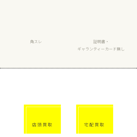
角スレ
証明書・
ギャランティーカード無し
選べる買取方法
click!
click!
店頭買取
宅配買取