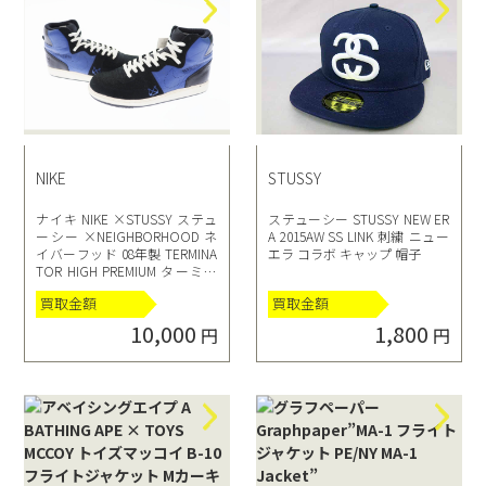
NIKE
STUSSY
ナイキ NIKE ×STUSSY ステュ
ステューシー STUSSY NEW ER
ーシー ×NEIGHBORHOOD ネ
A 2015AW SS LINK 刺繍 ニュー
イバーフッド 08年製 TERMINA
エラ コラボ キャップ 帽子
TOR HIGH PREMIUM ターミネ
ーター ハイ 330341-041 28 ブル
買取金額
買取金額
ー ブラック
10,000
1,800
円
円