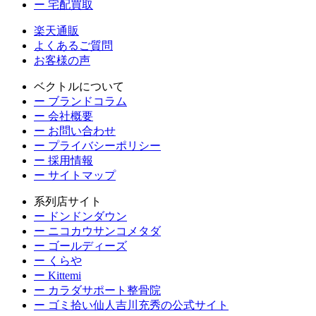
ー 宅配買取
楽天通販
よくあるご質問
お客様の声
ベクトルについて
ー ブランドコラム
ー 会社概要
ー お問い合わせ
ー プライバシーポリシー
ー 採用情報
ー サイトマップ
系列店サイト
ー ドンドンダウン
ー ニコカウサンコメタダ
ー ゴールディーズ
ー くらや
ー Kittemi
ー カラダサポート整骨院
ー ゴミ拾い仙人吉川充秀の公式サイト