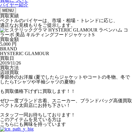
買取について
バイヤー紹介
MENU
買取実績
ベクトルのバイヤーは、市場・相場・トレンドに応じ、
適正なお見積もりをご提示します。
買取金額
5,000
円
BRAND
HYSTERIC GLAMOUR
買取日
2019/11/26
買取方法
店頭買取
季節外のお洋服 (夏でしたらジャケットやコートの冬物、冬で
したらTシャツや半袖シャツの夏物)
も買取価格下げずに買取します！！
ぜひ一度ブランド古着、スニーカー、ブランドバッグ高価買取
ベクトル太田店にお持ち下さい！
スタッフ一同お待ちしております！
このアイテムを見ている方は
こちらにも興味を持っています