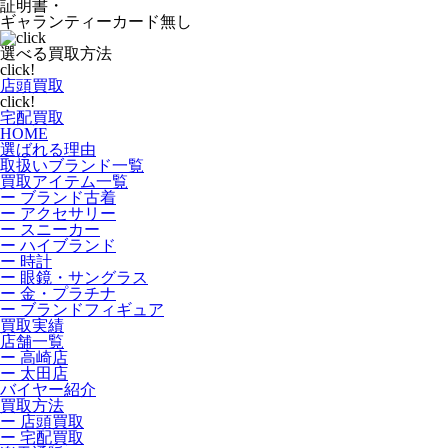
証明書・
ギャランティーカード無し
選べる買取方法
click!
店頭買取
click!
宅配買取
HOME
選ばれる理由
取扱いブランド一覧
買取アイテム一覧
ー ブランド古着
ー アクセサリー
ー スニーカー
ー ハイブランド
ー 時計
ー 眼鏡・サングラス
ー 金・プラチナ
ー ブランドフィギュア
買取実績
店舗一覧
ー 高崎店
ー 太田店
バイヤー紹介
買取方法
ー 店頭買取
ー 宅配買取