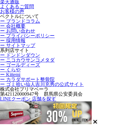
楽天通販
よくあるご質問
お客様の声
ベクトルについて
ー ブランドコラム
ー 会社概要
ー お問い合わせ
ー プライバシーポリシー
ー 採用情報
ー サイトマップ
系列店サイト
ー ドンドンダウン
ー ニコカウサンコメタダ
ー ゴールディーズ
ー くらや
ー Kittemi
ー カラダサポート整骨院
ー ゴミ拾い仙人吉川充秀の公式サイト
株式会社プリマベーラ
第421120000947号 群馬県公安委員会
LINEクーポン
店舗を探す