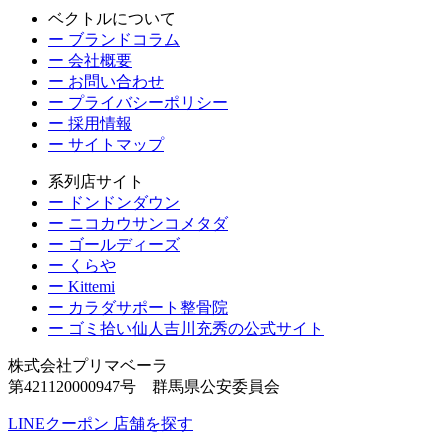
ベクトルについて
ー ブランドコラム
ー 会社概要
ー お問い合わせ
ー プライバシーポリシー
ー 採用情報
ー サイトマップ
系列店サイト
ー ドンドンダウン
ー ニコカウサンコメタダ
ー ゴールディーズ
ー くらや
ー Kittemi
ー カラダサポート整骨院
ー ゴミ拾い仙人吉川充秀の公式サイト
株式会社プリマベーラ
第421120000947号 群馬県公安委員会
LINEクーポン
店舗を探す