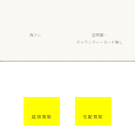
角スレ
証明書・
ギャランティーカード無し
選べる買取方法
click!
click!
店頭買取
宅配買取