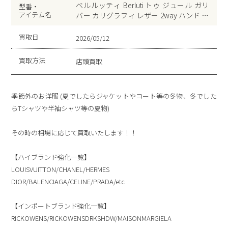
ベルルッティ Berluti トゥ ジュール ガリ
型番・
アイテム名
バー カリグラフィ レザー 2way ハンド ト
ート ショルダー バッグ JUNGLE GREEN
買取日
2026/05/12
買取方法
店頭買取
季節外のお洋服 (夏でしたらジャケットやコート等の冬物、冬でした
らTシャツや半袖シャツ等の夏物)
その時の相場に応じて買取いたします！！
【ハイブランド強化一覧】
LOUISVUITTON/CHANEL/HERMES
DIOR/BALENCIAGA/CELINE/PRADA/etc
【インポートブランド強化一覧】
RICKOWENS/RICKOWENSDRKSHDW/MAISONMARGIELA